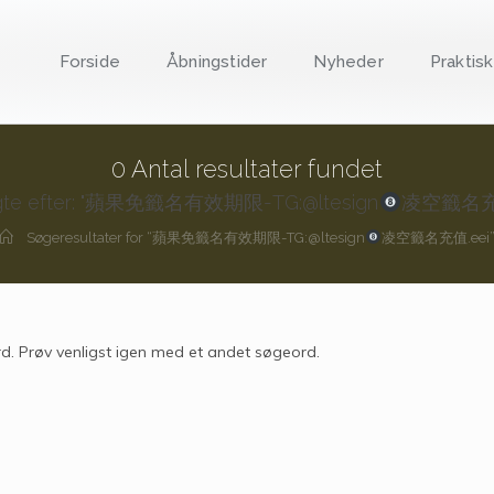
Forside
Åbningstider
Nyheder
Praktisk
0
Antal resultater fundet
gte efter: "蘋果免籤名有效期限-TG:@ltesign
凌空籤名充值
Søgeresultater for
“蘋果免籤名有效期限-TG:@ltesign
凌空籤名充值.eei
d. Prøv venligst igen med et andet søgeord.