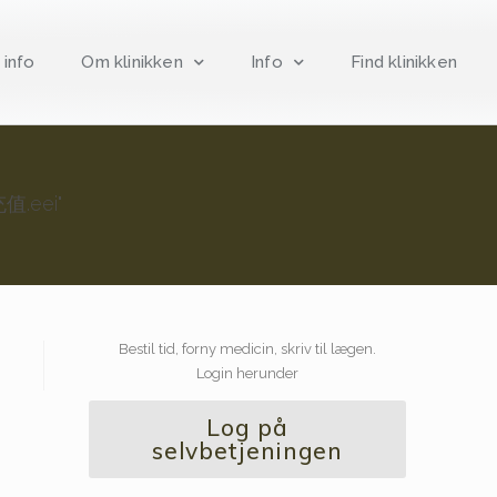
 info
Om klinikken
Info
Find klinikken
.eei"
”
Bestil tid, forny medicin, skriv til lægen.
Login herunder
Log på
selvbetjeningen