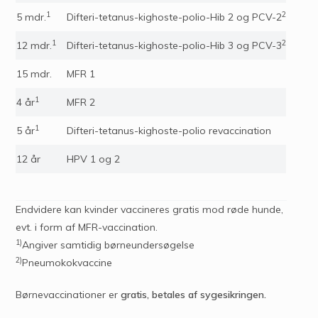
1
2
5 mdr.
Difteri-tetanus-kighoste-polio-Hib 2 og PCV-2
1
2
12 mdr.
Difteri-tetanus-kighoste-polio-Hib 3 og PCV-3
15 mdr.
MFR 1
1
4 år
MFR 2
1
5 år
Difteri-tetanus-kighoste-polio revaccination
12 år
HPV 1 og 2
Endvidere kan kvinder vaccineres gratis mod røde hunde,
evt. i form af MFR-vaccination.
1)
Angiver samtidig børneundersøgelse
2)
Pneumokokvaccine
Børnevaccinationer er
gratis, betales af sygesikringen.