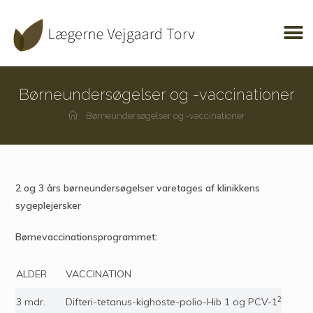
Børneundersøgelser og -vaccinationer
Børneundersøgelser og -vaccinationer
2 og 3 års børneundersøgelser varetages af klinikkens
sygeplejersker
Børnevaccinationsprogrammet:
ALDER
VACCINATION
2
3 mdr.
Difteri-tetanus-kighoste-polio-Hib 1 og PCV-1