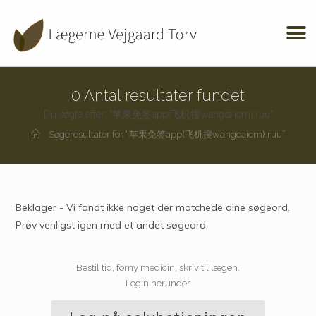
0
Antal resultater fundet
Du søgte efter: "苹果免签app(飞机搜wangcaicm).ruu"
Søgeresultater for
“苹果免签app(飞机搜wangcaicm).ruu”
Beklager - Vi fandt ikke noget der matchede dine søgeord.
Prøv venligst igen med et andet søgeord.
Bestil tid, forny medicin, skriv til lægen.
Login herunder