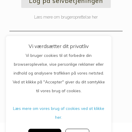
Log på selvbetjeningen
Læs mere om brugeroprettelse her
Kontaktinfo
Vi værdsætter dit privatliv
Vi bruger cookies til at forbedre din
Lægerne Vejgård Torv
browseroplevelse, vise personlige reklamer eller
indhold og analysere trafikken på vores netsted.
Vejgård Torv 1, 1.
9000 Aalborg
Ved at klikke på "Accepter" giver du dit samtykke
Telefon: 98 11 30 66
til vores brug af cookies.
Læs mere om vores brug af cookies ved at klikke
her.