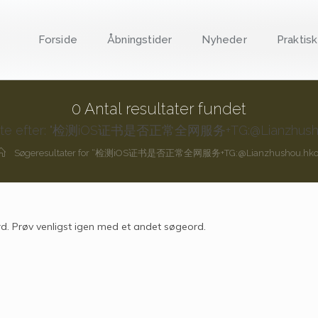
Forside
Åbningstider
Nyheder
Praktisk
0
Antal resultater fundet
gte efter: "检测iOS证书是否正常全网服务+TG:@Lianzhusho
Søgeresultater for
“检测iOS证书是否正常全网服务+TG:@Lianzhushou.hko
d. Prøv venligst igen med et andet søgeord.