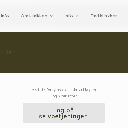
 info
Om klinikken
Info
Find klinikken
u.hko"
”
Bestil tid, forny medicin, skriv til lægen.
Login herunder
Log på
selvbetjeningen