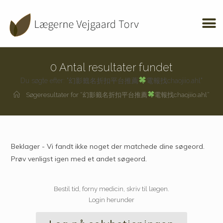
0
Antal resultater fundet
Du søgte efter: "幻影籤名折扣平台推薦
電報找chaojiio.ahl"
Søgeresultater for
“幻影籤名折扣平台推薦
電報找chaojiio.ahl”
Beklager - Vi fandt ikke noget der matchede dine søgeord.
Prøv venligst igen med et andet søgeord.
Bestil tid, forny medicin, skriv til lægen.
Login herunder