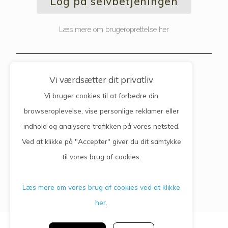
Log på selvbetjeningen
Læs mere om brugeroprettelse her
Kontaktinfo
Vi værdsætter dit privatliv
Vi bruger cookies til at forbedre din
Lægerne Vejgård Torv
browseroplevelse, vise personlige reklamer eller
indhold og analysere trafikken på vores netsted.
Vejgård Torv 1, 1.
9000 Aalborg
Ved at klikke på "Accepter" giver du dit samtykke
Telefon: 98 11 30 66
til vores brug af cookies.
Læs mere om vores brug af cookies ved at klikke
her.