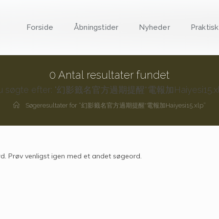
Forside
Åbningstider
Nyheder
Praktisk
0
Antal resultater fundet
u søgte efter: "幻影籤名官方過期提醒*電報加Haiyesi15.xl
Søgeresultater for
“幻影籤名官方過期提醒*電報加Haiyesi15.xlp”
d. Prøv venligst igen med et andet søgeord.