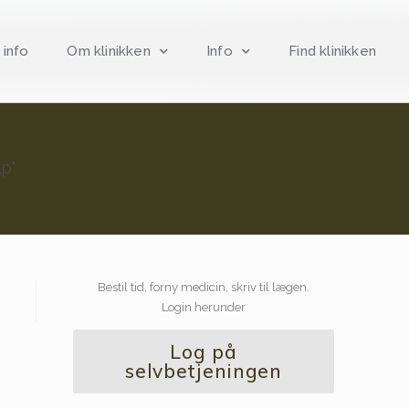
 info
Om klinikken
Info
Find klinikken
p"
Bestil tid, forny medicin, skriv til lægen.
Login herunder
Log på
selvbetjeningen