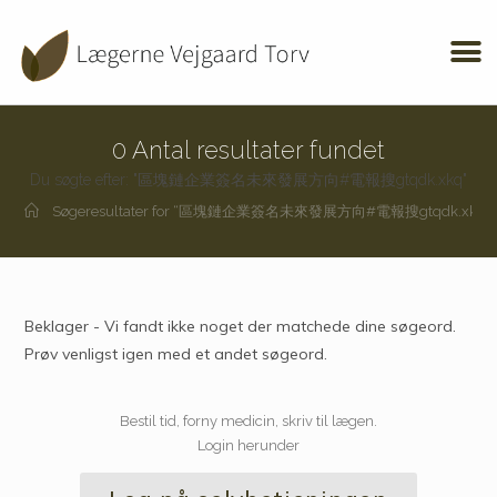
0
Antal resultater fundet
Du søgte efter: "區塊鏈企業簽名未來發展方向#電報搜gtqdk.xkq"
Søgeresultater for
“區塊鏈企業簽名未來發展方向#電報搜gtqdk.xkq”
Beklager - Vi fandt ikke noget der matchede dine søgeord.
Prøv venligst igen med et andet søgeord.
Bestil tid, forny medicin, skriv til lægen.
Login herunder