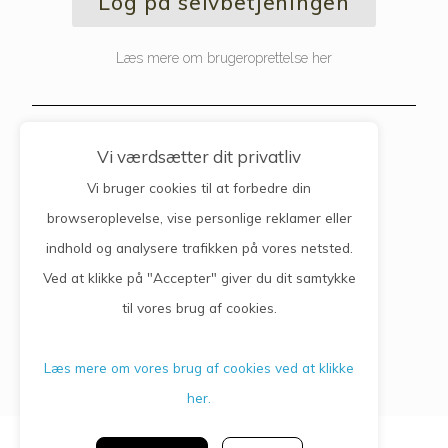
Log på selvbetjeningen
Læs mere om brugeroprettelse her
Kontaktinfo
Vi værdsætter dit privatliv
Vi bruger cookies til at forbedre din
Lægerne Vejgård Torv
browseroplevelse, vise personlige reklamer eller
indhold og analysere trafikken på vores netsted.
Vejgård Torv 1, 1.
9000 Aalborg
Ved at klikke på "Accepter" giver du dit samtykke
Telefon: 98 11 30 66
til vores brug af cookies.
Læs mere om vores brug af cookies ved at klikke
her.